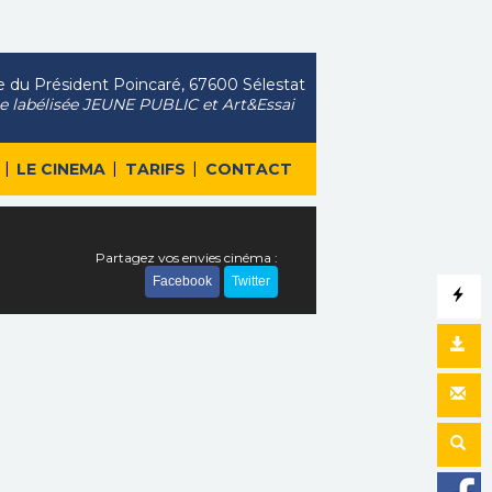
 du Président Poincaré, 67600 Sélestat
le labélisée JEUNE PUBLIC et Art&Essai
|
|
|
LE CINEMA
TARIFS
CONTACT
Partagez vos envies cinéma :
Facebook
Twitter