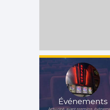
Événements
Actu ciné, avant première, évèneme