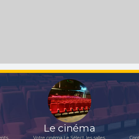
Le cinéma
nts,
Votre cinéma Le Sélect, les salles,
Cont