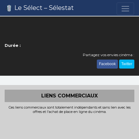
Le Sélect – Sélestat
Durée :
Partagez vos envies cinéma :
Facebook
Twitter
LIENS COMMERCIAUX
Ces liens commerciaux sont totalement indépendants et sans lien avec les
offres et l'achat de place en ligne du cinéma.