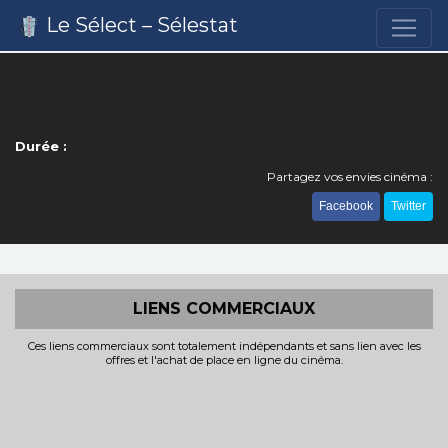
Le Sélect – Sélestat
Durée :
Partagez vos envies cinéma :
Facebook
Twitter
LIENS COMMERCIAUX
Ces liens commerciaux sont totalement indépendants et sans lien avec les
offres et l'achat de place en ligne du cinéma.