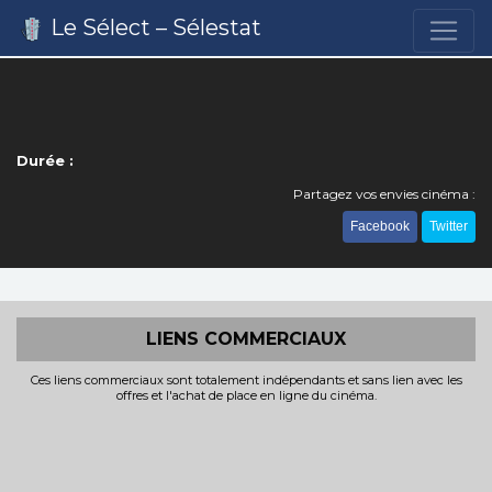
Le Sélect – Sélestat
Durée :
Partagez vos envies cinéma :
Facebook
Twitter
LIENS COMMERCIAUX
Ces liens commerciaux sont totalement indépendants et sans lien avec les
offres et l'achat de place en ligne du cinéma.