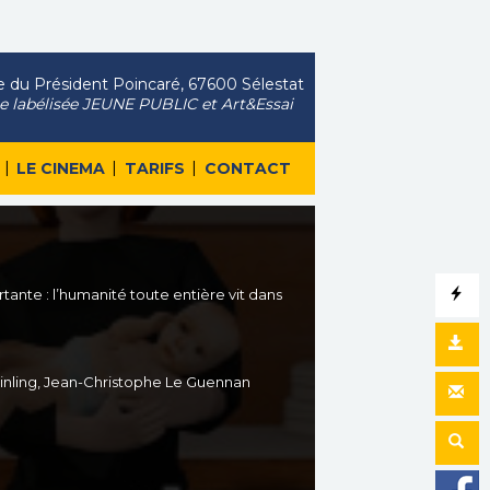
 du Président Poincaré, 67600 Sélestat
le labélisée JEUNE PUBLIC et Art&Essai
|
|
|
LE CINEMA
TARIFS
CONTACT
ante : l’humanité toute entière vit dans
inling, Jean-Christophe Le Guennan