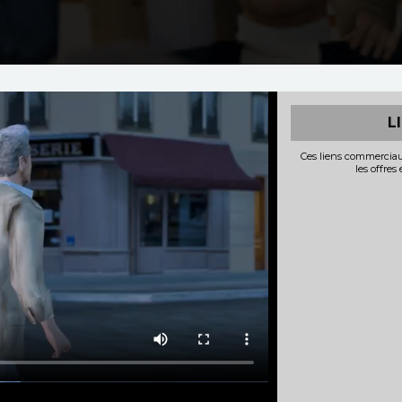
L
Ces liens commerciau
les offres