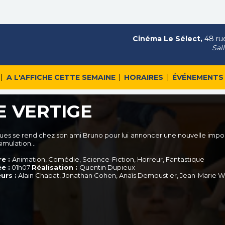
Cinéma Le Sélect,
48 rue
Sal
|
|
|
A L'AFFICHE CETTE SEMAINE
HORAIRES
ÉVÉNEMENTS
E VERTIGE
ues se rend chez son ami Bruno pour lui annoncer une nouvelle import
simulation…
e :
Animation, Comédie, Science-Fiction, Horreur, Fantastique
e :
01h07
Réalisation :
Quentin Dupieux
urs :
Alain Chabat, Jonathan Cohen, Anaïs Demoustier, Jean-Marie W