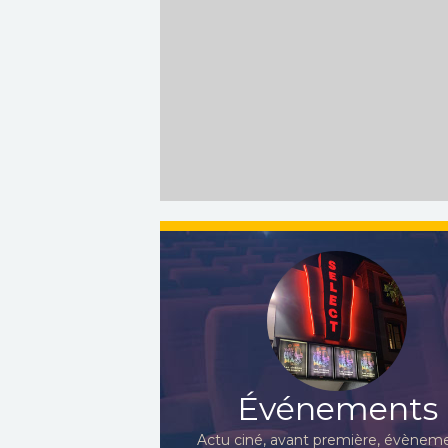
Événements
Actu ciné, avant première, évèneme