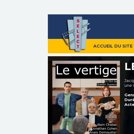
ACCUEIL DU SITE
L
Jacq
une 
Genr
Duré
Acte