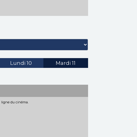
Lundi
10
Mardi
11
n ligne du cinéma.