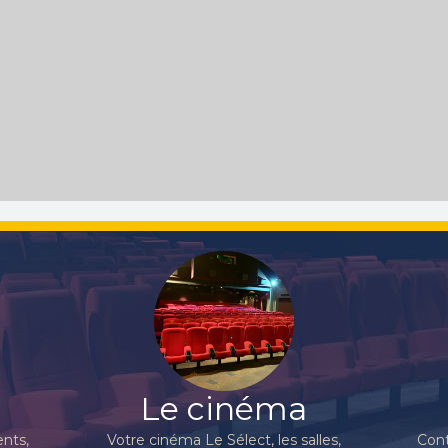
Le cinéma
nts,
Votre cinéma Le Sélect, les salles,
Cont