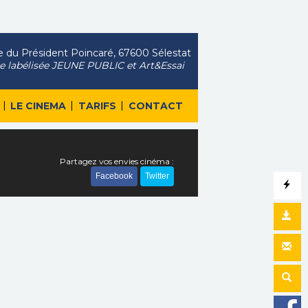
 du Président Poincaré, 67600 Sélestat
le labélisée JEUNE PUBLIC et Art&Essai
|
|
|
LE CINEMA
TARIFS
CONTACT
Partagez vos envies cinéma :
Facebook
Twitter