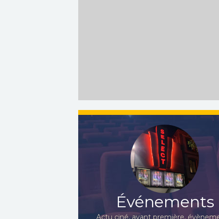
Événements
Actu ciné, avant première, évèneme