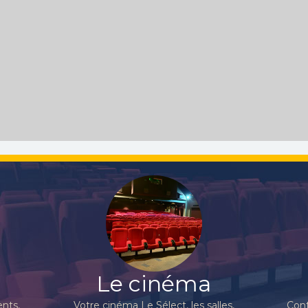
Le cinéma
nts,
Votre cinéma Le Sélect, les salles,
Cont