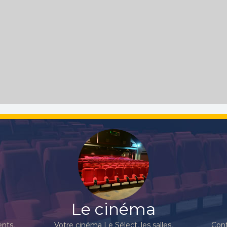
Le cinéma
nts,
Votre cinéma Le Sélect, les salles,
Cont