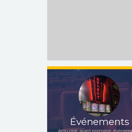
Événements
Actu ciné, avant première, évèneme