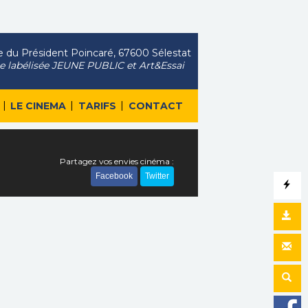
 du Président Poincaré, 67600 Sélestat
le labélisée JEUNE PUBLIC et Art&Essai
|
|
|
LE CINEMA
TARIFS
CONTACT
Partagez vos envies cinéma :
Facebook
Twitter