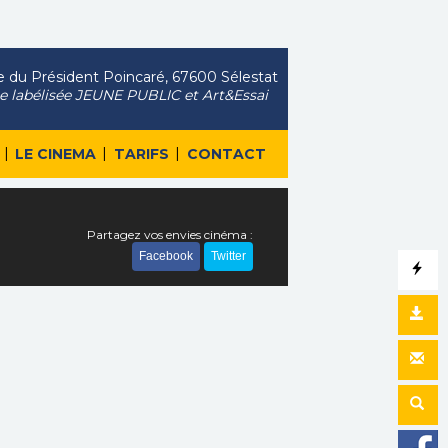
 du Président Poincaré, 67600 Sélestat
le labélisée JEUNE PUBLIC et Art&Essai
|
|
|
LE CINEMA
TARIFS
CONTACT
Partagez vos envies cinéma :
Facebook
Twitter