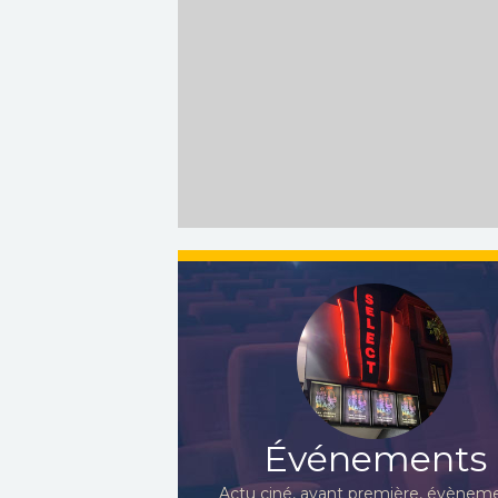
Événements
Actu ciné, avant première, évèneme