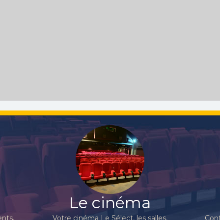
Le cinéma
nts,
Votre cinéma Le Sélect, les salles,
Cont