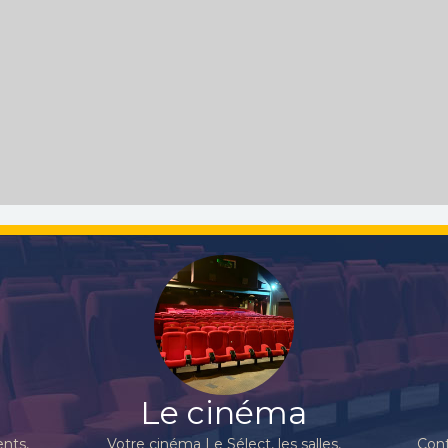
Le cinéma
nts,
Votre cinéma Le Sélect, les salles,
Cont