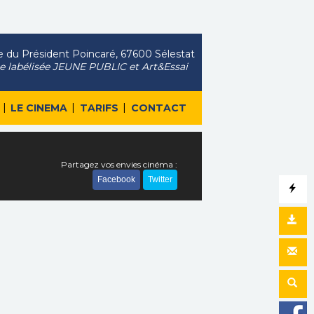
 du Président Poincaré, 67600 Sélestat
le labélisée JEUNE PUBLIC et Art&Essai
|
|
|
LE CINEMA
TARIFS
CONTACT
Partagez vos envies cinéma :
Facebook
Twitter