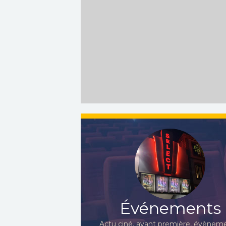
Événements
Actu ciné, avant première, évèneme