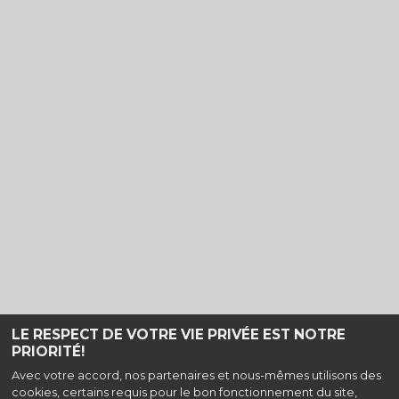
LE RESPECT DE VOTRE VIE PRIVÉE EST NOTRE
PRIORITÉ!
Haut de page
Avec votre accord, nos partenaires et nous-mêmes utilisons des
cookies, certains requis pour le bon fonctionnement du site,