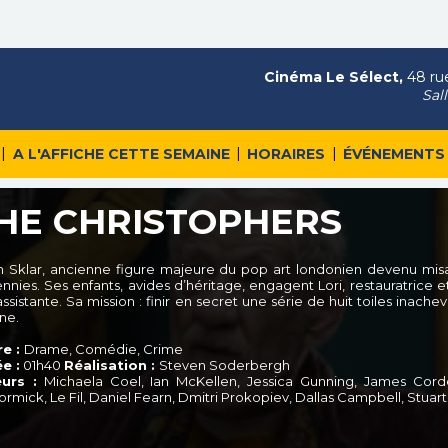
Cinéma Le Sélect,
48 rue
Sal
|
|
|
A L'AFFICHE CETTE SEMAINE
HORAIRES
ÉVÉNEMENTS
HE CHRISTOPHERS
an Sklar, ancienne figure majeure du pop art londonien devenu misa
nnies. Ses enfants, avides d’héritage, engagent Lori, restauratrice et
ssistante. Sa mission : finir en secret une série de huit toiles inachev
ne.
e :
Drame, Comédie, Crime
e :
01h40
Réalisation :
Steven Soderbergh
urs :
Michaela Coel, Ian McKellen, Jessica Gunning, James Corden
rmick, Le Fil, Daniel Fearn, Dmitri Prokopiev, Dallas Campbell, Stua