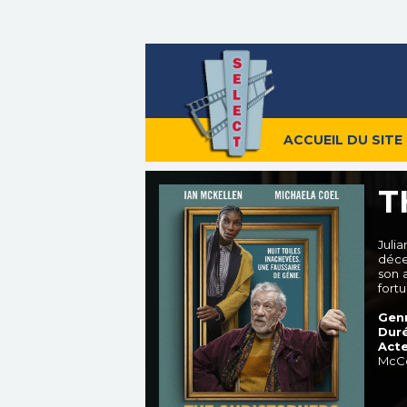
ACCUEIL DU SITE
T
Juli
déce
son a
fortu
Genr
Duré
Acte
McCo