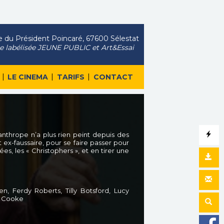
 du Président Poincaré, 67600 Sélestat
le labélisée JEUNE PUBLIC et Art&Essai
|
|
|
LE CINEMA
TARIFS
CONTACT
nthrope n’a plus rien peint depuis des
 ex-faussaire, pour se faire passer pour
ées, les « Christophers », et en tirer une
, Ferdy Roberts, Tilly Botsford, Lucy
rt Cooke