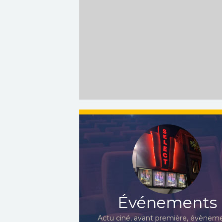
Événements
Actu ciné, avant première, évèneme