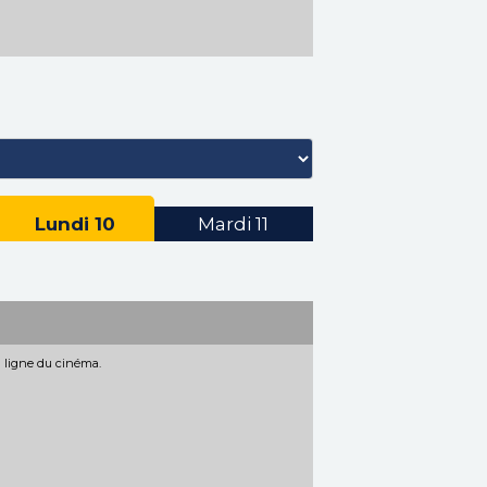
Lundi
10
Mardi
11
n ligne du cinéma.