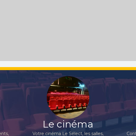
Le cinéma
nts,
Votre cinéma Le Sélect, les salles,
Cont