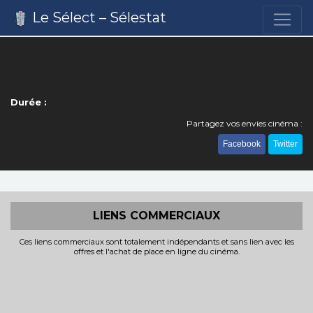
Le Sélect – Sélestat
Durée :
Partagez vos envies cinéma :
Facebook
Twitter
LIENS COMMERCIAUX
Ces liens commerciaux sont totalement indépendants et sans lien avec les
offres et l'achat de place en ligne du cinéma.