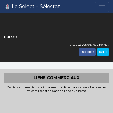
Le Sélect – Sélestat
Durée :
Partagez vos envies cinéma :
Facebook
Twitter
LIENS COMMERCIAUX
Ces liens commerciaux sont totalement indépendants et sans lien avec les
offres et l'achat de place en ligne du cinéma.