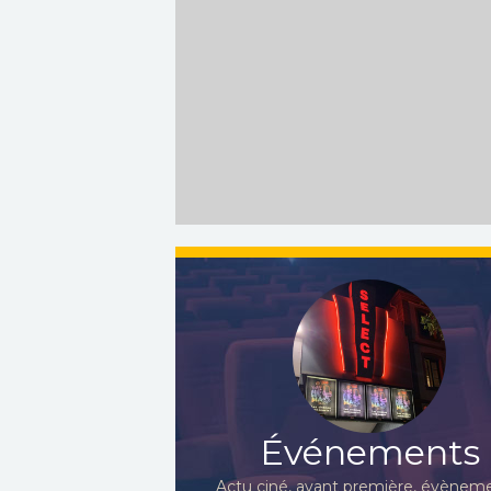
Événements
Actu ciné, avant première, évèneme