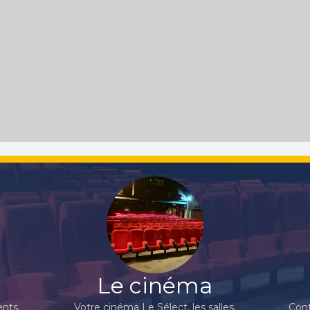
Le cinéma
nts,
Votre cinéma Le Sélect, les salles,
Cont