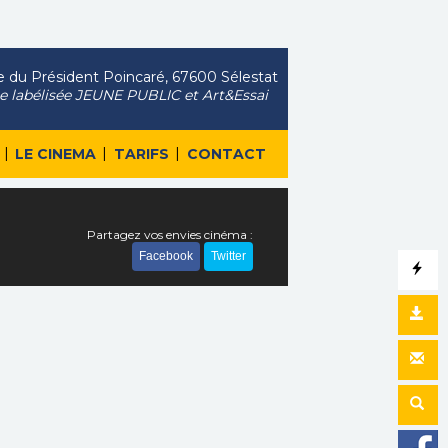
 du Président Poincaré, 67600 Sélestat
le labélisée JEUNE PUBLIC et Art&Essai
|
|
|
LE CINEMA
TARIFS
CONTACT
Partagez vos envies cinéma :
Facebook
Twitter