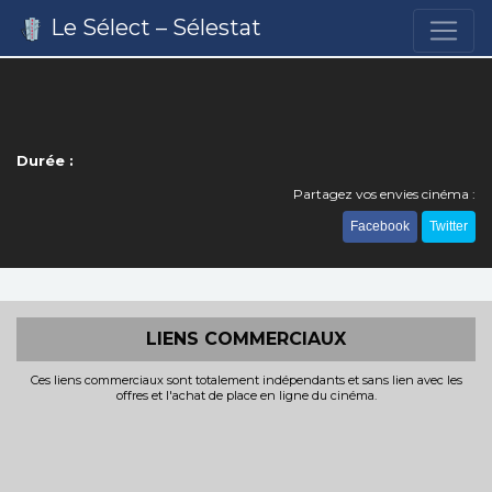
Le Sélect – Sélestat
Durée :
Partagez vos envies cinéma :
Facebook
Twitter
LIENS COMMERCIAUX
Ces liens commerciaux sont totalement indépendants et sans lien avec les
offres et l'achat de place en ligne du cinéma.