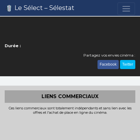
Le Sélect – Sélestat
Durée :
Partagez vos envies cinéma :
Facebook
Twitter
LIENS COMMERCIAUX
Ces liens commerciaux sont totalement indépendants et sans lien avec les
offres et l'achat de place en ligne du cinéma.